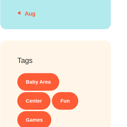
« Aug
Tags
Baby Area
Center
Fun
Games