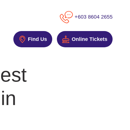
+603 8604 2655
Find Us
Online Tickets
est
in