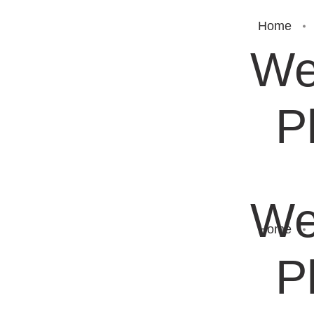
Home
We
P
We
Home
P