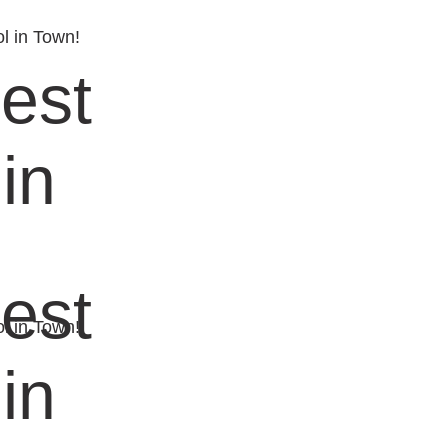
ol in Town!
est
in
est
ol in Town!
in