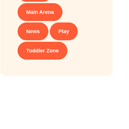
Main Arena
News
Play
Toddler Zone