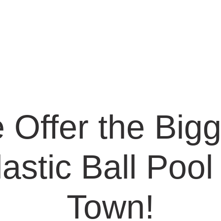
ATTRACTIONS
FACILITIES
TICKETS &
PROMOTIONS
 Offer the Bigg
GROUPS &
lastic Ball Pool 
EVENTS
Town!
CONTACT US